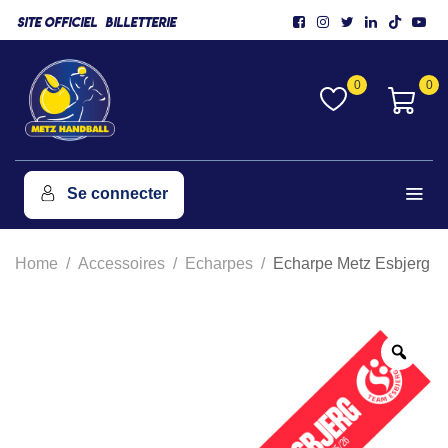
SITE OFFICIEL
BILLETTERIE
0
0
Se connecter
Home
Accessoires
Echarpes
Echarpe Metz Esbjerg
Zoo