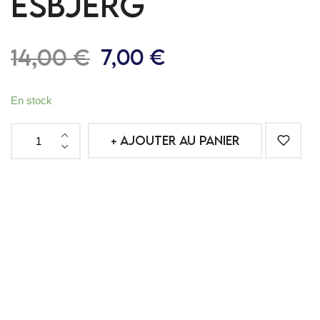
ESBJERG
14,00
€
7,00
€
En stock
AJOUTER AU PANIER
Echarpe
Metz
Esbjerg
quantité