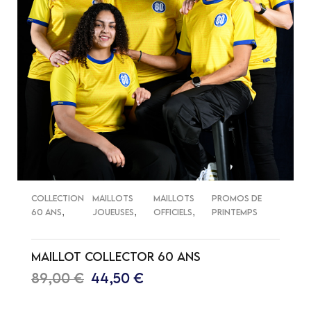
COLLECTION
MAILLOTS
MAILLOTS
PROMOS DE
,
,
,
60 ANS
JOUEUSES
OFFICIELS
PRINTEMPS
MAILLOT COLLECTOR 60 ANS
89,00
€
44,50
€
CHOIX DES OPTIONS