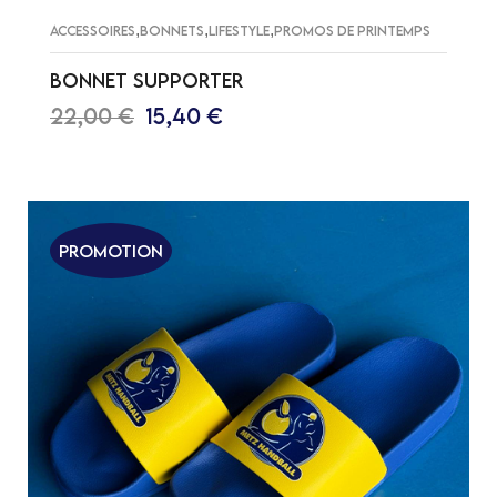
,
,
,
ACCESSOIRES
BONNETS
LIFESTYLE
PROMOS DE PRINTEMPS
BONNET SUPPORTER
22,00
€
15,40
€
AJOUTER AU PANIER
Promotion